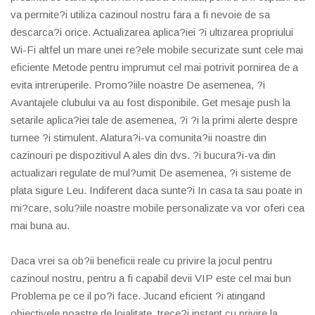
va permite?i utiliza cazinoul nostru fara a fi nevoie de sa
descarca?i orice. Actualizarea aplica?iei ?i ultizarea propriului
Wi-Fi altfel un mare unei re?ele mobile securizate sunt cele mai
eficiente Metode pentru imprumut cel mai potrivit pornirea de a
evita intreruperile. Promo?iile noastre De asemenea, ?i
Avantajele clubului va au fost disponibile. Get mesaje push la
setarile aplica?iei tale de asemenea, ?i ?i la primi alerte despre
turnee ?i stimulent. Alatura?i-va comunita?ii noastre din
cazinouri pe dispozitivul A ales din dvs. ?i bucura?i-va din
actualizari regulate de mul?umit De asemenea, ?i sisteme de
plata sigure Leu. Indiferent daca sunte?i In casa ta sau poate in
mi?care, solu?iile noastre mobile personalizate va vor oferi cea
mai buna au.
Daca vrei sa ob?ii beneficii reale cu privire la jocul pentru
cazinoul nostru, pentru a fi capabil devii VIP este cel mai bun
Problema pe ce il po?i face. Jucand eficient ?i atingand
obiectivele noastre de loialitate, trece?i instant cu privire la