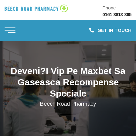
Phone
0161 8813 865
GET IN TOUCH
Deveni?i Vip Pe Maxbet Sa
Gaseasca Recompense
Speciale
Beech Road Pharmacy