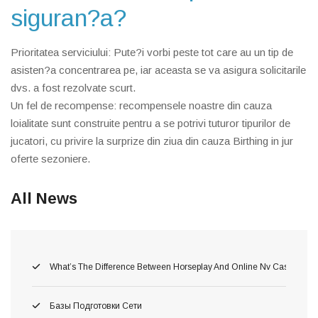
siguran?a?
Prioritatea serviciului: Pute?i vorbi peste tot care au un tip de
asisten?a concentrarea pe, iar aceasta se va asigura solicitarile
dvs. a fost rezolvate scurt.
Un fel de recompense: recompensele noastre din cauza
loialitate sunt construite pentru a se potrivi tuturor tipurilor de
jucatori, cu privire la surprize din ziua din cauza Birthing in jur
oferte sezoniere.
All News
What’s The Difference Between Horseplay And Online Nv Casino Gam
Базы Подготовки Сети