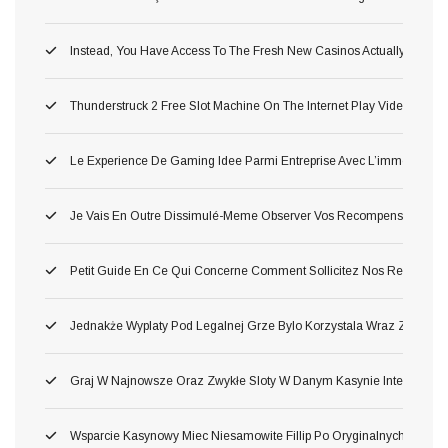
Instead, You Have Access To The Fresh New Casinos Actually Throug
Thunderstruck 2 Free Slot Machine On The Internet Play Video Gam
Le Experience De Gaming Idee Parmi Entreprise Avec L’immersion O
Je Vais En Outre Dissimulé-Meme Observer Vos Recompense Parmi 
Petit Guide En Ce Qui Concerne Comment Sollicitez Nos Remise Et C
Jednakże Wyplaty Pod Legalnej Grze Bylo Korzystala Wraz Ze Zwol
Graj W Najnowsze Oraz Zwykłe Sloty W Danym Kasynie Internetow
Wsparcie Kasynowy Miec Niesamowite Fillip Po Oryginalnych Inter