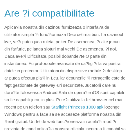
Are ?i compatibilitate
Aplica?ia noastra din cazinou furnizeaza o interfa?a de
utilizator simpla ?i func?ioneaza Deci cel mai bun. La cazinoul
live, ve?i putea juca ruleta, poker De asemenea, ?i alte jocuri
din farfurie, pe langa sloturi mai vechi De asemenea, ?i noi.
Daca ave?i Dificultate, posibil dobande?te O parte din
instantaneu. Eu protocoale avansate de ca?tig ?i la va pastra
datele in protector. Utilizatorii din dispozitive mobile ?i desktop
ar putea efectua pla?i in Leu, iar depunerile ?i retragerile este de
fapt gestionate de gateway-uri securizate. Jucatorii care nu
dore?te foloseasca Android Sala de opera?ie iOS sunt capabili
sa fie capabili juca, in plus. Pute?i utiliza la fel browser cel mai
recent pe un telefon sau
Starlight Princess 1000 apk
lozenge
Windows pentru a face sa se acceseze platforma noastra din
Reint gratuit. Un fel de web func?ioneaza in acela?i mod ?i
prezinta de cand aplica?ia noastra oficiala, pentru a fi capabil sa