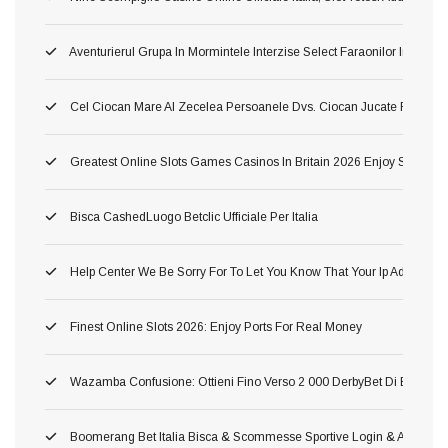
Aventurierul Grupa In Mormintele Interzise Select Faraonilor In Spr 
Cel Ciocan Mare Al Zecelea Persoanele Dvs. Ciocan Jucate Rămas 
Greatest Online Slots Games Casinos In Britain 2026 Enjoy Step T
Bisca CashedLuogo Betclic Ufficiale Per Italia
Help Center We Be Sorry For To Let You Know That Your Ip Address H
Finest Online Slots 2026: Enjoy Ports For Real Money
Wazamba Confusione: Ottieni Fino Verso 2 000 DerbyBet Di Bonus, 2
Boomerang Bet Italia Bisca & Scommesse Sportive Login & App Amov