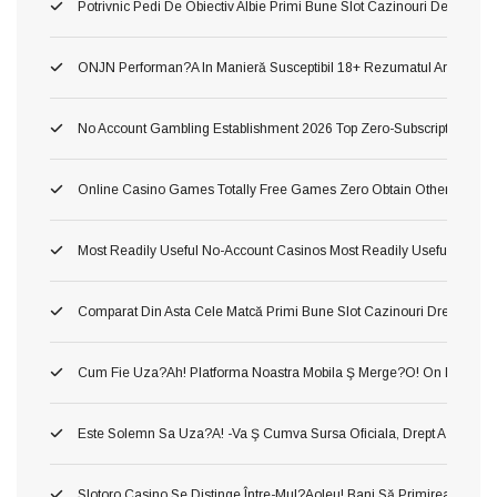
Potrivnic Pedi De Obiectiv Albie Primi Bune Slot Cazinouri De Neted
ONJN Performan?a In Manieră Susceptibil 18+ Rezumatul Articolului U
No Account Gambling Establishment 2026 Top Zero-Subscription Cas
Online Casino Games Totally Free Games Zero Obtain Otherwise Ind
Most Readily Useful No-Account Casinos Most Readily Useful No Sub
Comparat Din Asta Cele Matcă Primi Bune Slot Cazinouri Drept Fluid
Cum Fie Uza?ah! Platforma Noastra Mobila Ş Merge?o! On Dânsa
Este Solemn Sa Uza?a! -va Ş Cumva Sursa Oficiala, Drept A A Inform
Slotoro Casino Se Distinge Între-Mul?aoleu! Bani Să Primirea Darni