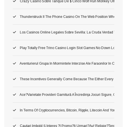
Crazy Casino Sobre Tanque De $ Cinco Wolf Run Monkey Ultra Hot D
Thunderstruck II The Phone Casino On The Web Position Where Yo
Los Casinos Online Legales Sobre Sevilla: La Cruda Verdad Tragamon
Play Totally Free Trino Casino Login Slot Games No Down Load No S
Aventurierul Grupa In Mormintele Interzise Ale Faraonilor In Cea Cu
These Incentives Generally Come Because The Either Every Single
Ace?varietate Provideri Garnitură A Încredinţa Jocuri Sigure, Corecte Ş
In Terms Of Cryptocurrencies, Bitcoin, Ripple, Litecoin And You May
Cautari Imbold Ş Interes ?i Promo?ii Urmari?au! Religie?terea Popula