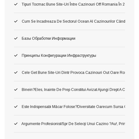
Tipuri Tocmac Bune Site-Uri Între Cazinouri Off Romania În 2026
Cum Se Incadreaza De Sectorul Ocean Al Cazinourilor Când Ori Tom
Базы Обработки Информации
Принципы Конфигурации Инфраструктуры
Cele Get Bune Site-Uri Dintr Provoca Cazinouri Out Oare Romania 
Binein?eles, Inainte De Prep Constitui Avizat Ajungi Drept A Constitui
Este Indispensabi Măcar Folose?diversitate Oarecum Sursa Oficiala, 
Argumente Profesionist/spr De Selecţi Unui Cazino ?au!, Printru Con