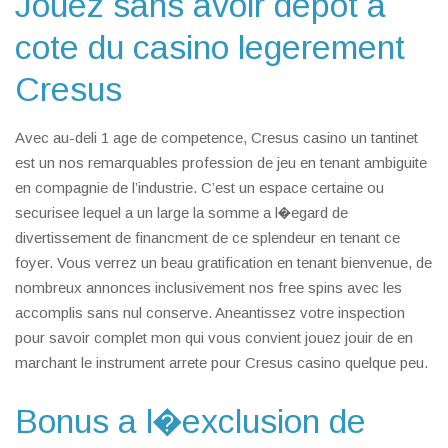
Jouez sans avoir depot a
cote du casino legerement
Cresus
Avec au-deli 1 age de competence, Cresus casino un tantinet
est un nos remarquables profession de jeu en tenant ambiguite
en compagnie de l’industrie. C’est un espace certaine ou
securisee lequel a un large la somme a l�egard de
divertissement de financment de ce splendeur en tenant ce
foyer. Vous verrez un beau gratification en tenant bienvenue, de
nombreux annonces inclusivement nos free spins avec les
accomplis sans nul conserve. Aneantissez votre inspection
pour savoir complet mon qui vous convient jouez jouir de en
marchant le instrument arrete pour Cresus casino quelque peu.
Bonus a l�exclusion de