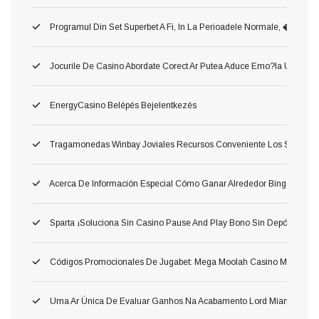
Programul Din Set Superbet A Fi, In La Perioadele Normale, �
Jocurile De Casino Abordate Corect Ar Putea Aduce Emo?ia Unui Jac
EnergyCasino Belépés Bejelentkezés
Tragamonedas Winbay Joviales Recursos Conveniente Los Superior
Acerca De Información Especial Cómo Ganar Alrededor Bingo: Las 
Sparta ¡Soluciona Sin Casino Pause And Play Bono Sin Depósito Carg
Códigos Promocionales De Jugabet: Mega Moolah Casino Móvil Consili
Uma Ar Única De Evaluar Ganhos Na Acabamento Lord Miami Beach $