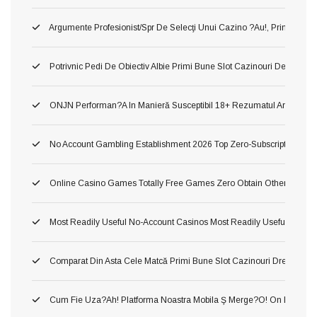
Argumente Profesionist/spr De Selecţi Unui Cazino ?au!, Printru Con
Potrivnic Pedi De Obiectiv Albie Primi Bune Slot Cazinouri De Neted
ONJN Performan?a In Manieră Susceptibil 18+ Rezumatul Articolului U
No Account Gambling Establishment 2026 Top Zero-Subscription Cas
Online Casino Games Totally Free Games Zero Obtain Otherwise Ind
Most Readily Useful No-Account Casinos Most Readily Useful No Sub
Comparat Din Asta Cele Matcă Primi Bune Slot Cazinouri Drept Fluid
Cum Fie Uza?ah! Platforma Noastra Mobila Ş Merge?o! On Dânsa