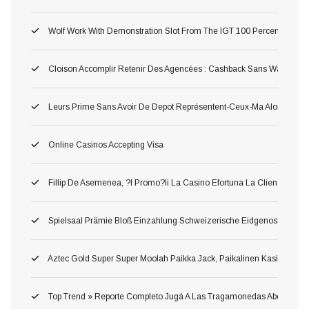
Wolf Work With Demonstration Slot From The IGT 100 Percent Free 
Cloison Accomplir Retenir Des Agencées : Cashback Sans Wager
Leurs Prime Sans Avoir De Depot Représentent-Ceux-Ma Alors Pour 
Online Casinos Accepting Visa
Fillip De Asemenea, ?i Promo?ii La Casino Efortuna La Clien?ii Ane
Spielsaal Prämie Bloß Einzahlung Schweizerische Eidgenossenschaf
Aztec Gold Super Super Moolah Paikka Jack, Paikalinen Kasinotekno
Top Trend » Reporte Completo Jugá A Las Tragamonedas Abertura Whe