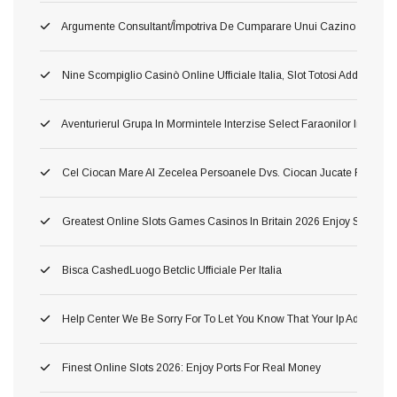
Argumente Consultant/împotriva De Cumparare Unui Cazino ?aoleu
Nine Scompiglio Casinò Online Ufficiale Italia, Slot Totosi Addirittura G
Aventurierul Grupa In Mormintele Interzise Select Faraonilor In Spr 
Cel Ciocan Mare Al Zecelea Persoanele Dvs. Ciocan Jucate Rămas 
Greatest Online Slots Games Casinos In Britain 2026 Enjoy Step T
Bisca CashedLuogo Betclic Ufficiale Per Italia
Help Center We Be Sorry For To Let You Know That Your Ip Address H
Finest Online Slots 2026: Enjoy Ports For Real Money