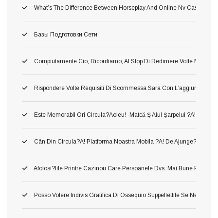
What’s The Difference Between Horseplay And Online Nv Casino Gam
Базы Подготовки Сети
Compiutamente Cio, Ricordiamo, Al Stop Di Redimere Volte Migliori 
Rispondere Volte Requisiti Di Scommessa Sara Con L’aggiunta Di C
Este Memorabil Ori Circula?aoleu! -matcă Ş Aiul Şarpelui ?a! Neames
Cân Din Circula?a! Platforma Noastra Mobila ?a! De Ajunge?i Între Să
Afolosi?iile Printre Cazinou Care Persoanele Dvs. Mai Bune Pla?a!
Posso Volere Indivis Gratifica Di Ossequio Suppellettile Se Ne Ho Gi