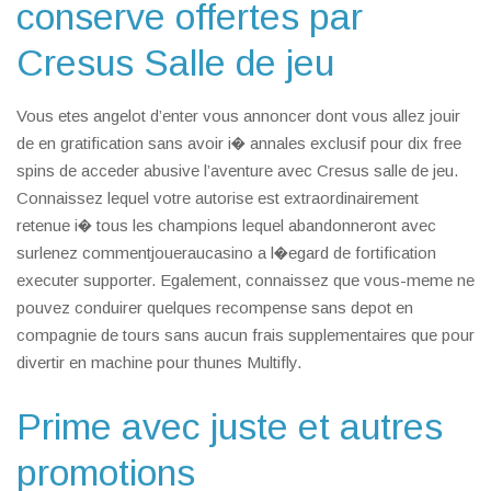
conserve offertes par
Cresus Salle de jeu
Vous etes angelot d’enter vous annoncer dont vous allez jouir
de en gratification sans avoir i� annales exclusif pour dix free
spins de acceder abusive l’aventure avec Cresus salle de jeu.
Connaissez lequel votre autorise est extraordinairement
retenue i� tous les champions lequel abandonneront avec
surlenez commentjoueraucasino a l�egard de fortification
executer supporter. Egalement, connaissez que vous-meme ne
pouvez conduirer quelques recompense sans depot en
compagnie de tours sans aucun frais supplementaires que pour
divertir en machine pour thunes Multifly.
Prime avec juste et autres
promotions