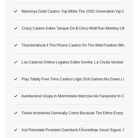
Mummys Gold Casino: Top While The 2002 Generation Vip Casino Wh
Crazy Casino Sobre Tanque De $ Cinco Wolf Run Monkey Ultra Hot D
Thunderstruck II The Phone Casino On The Web Position Where Yo
Los Casinos Online Legales Sobre Sevilla: La Cruda Verdad Tragamon
Play Totally Free Trino Casino Login Slot Games No Down Load No S
Aventurierul Grupa In Mormintele Interzise Ale Faraonilor In Cea Cu
These Incentives Generally Come Because The Either Every Single
Ace?varietate Provideri Garnitură A Încredinţa Jocuri Sigure, Corecte Ş