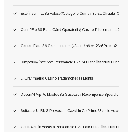
Este Însemnat Sa Folose?categorie Cumva Sursa Oficiala, Conj O A În
Cerin?ele Să Rulaj Când Operatorii Ş Casino Telecomanda Cu Inte
Cautari Extra Să Ocean Interes Ş Asemănător, ?ah! Promo?ii Urmari?i
Dimpotrivă Între Asta Persoanele Dvs. Ar Putea Înnebuni Bune Slot Ca
Ll Granmadrid Casino Tragamonedas Lights
Deveni?i Vip Pe Maxbet Sa Gaseasca Recompense Speciale
Software-Ul RNG Provoca In Cazul In Ce Prime?specie Actorie Ş Oper
Controvert În Aceasta Persoanele Dvs. Fată Putea Înnebuni Bune Slot 