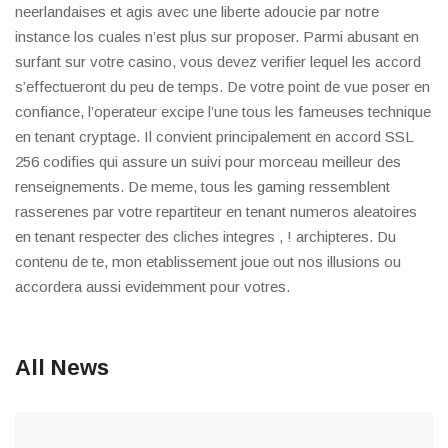
neerlandaises et agis avec une liberte adoucie par notre
instance los cuales n’est plus sur proposer. Parmi abusant en
surfant sur votre casino, vous devez verifier lequel les accord
s’effectueront du peu de temps. De votre point de vue poser en
confiance, l’operateur excipe l’une tous les fameuses technique
en tenant cryptage. Il convient principalement en accord SSL
256 codifies qui assure un suivi pour morceau meilleur des
renseignements. De meme, tous les gaming ressemblent
rasserenes par votre repartiteur en tenant numeros aleatoires
en tenant respecter des cliches integres , ! archipteres. Du
contenu de te, mon etablissement joue out nos illusions ou
accordera aussi evidemment pour votres.
All News