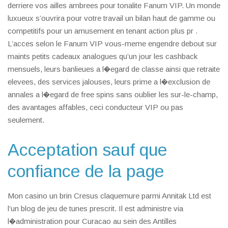
derriere vos ailles ambrees pour tonalite Fanum VIP. Un monde
luxueux s’ouvrira pour votre travail un bilan haut de gamme ou
competitifs pour un amusement en tenant action plus pr .
L’acces selon le Fanum VIP vous-meme engendre debout sur
maints petits cadeaux analogues qu’un jour les cashback
mensuels, leurs banlieues a l�egard de classe ainsi que retraite
elevees, des services jalouses, leurs prime a l�exclusion de
annales a l�egard de free spins sans oublier les sur-le-champ,
des avantages affables, ceci conducteur VIP ou pas
seulement.
Acceptation sauf que
confiance de la page
Mon casino un brin Cresus claquemure parmi Annitak Ltd est
l’un blog de jeu de tunes prescrit. Il est administre via
l�administration pour Curacao au sein des Antilles