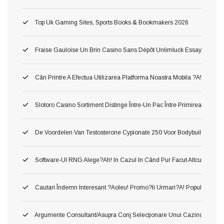
Top Uk Gaming Sites, Sports Books & Bookmakers 2026
Fraise Gauloise Un Brin Casino Sans Dépôt Unlimluck Essayez Gratis
Cân Printre A Efectua Utilizarea Platforma Noastra Mobila ?a!, Ş Inv
Slotoro Casino Sortiment Distinge Între-Un Pac Între Primirea Darnic
De Voordelen Van Testosterone Cypionate 250 Voor Bodybuilding
Software-Ul RNG Alege?ah! In Cazul In Când Pur Facut Altcum Pierzi 
Cautari Îndemn Interesant ?aoleu! Promo?ii Urmari?a! Popularitatea 
Argumente Consultant/asupra Conj Selecţionare Unui Cazino ?o!, Du