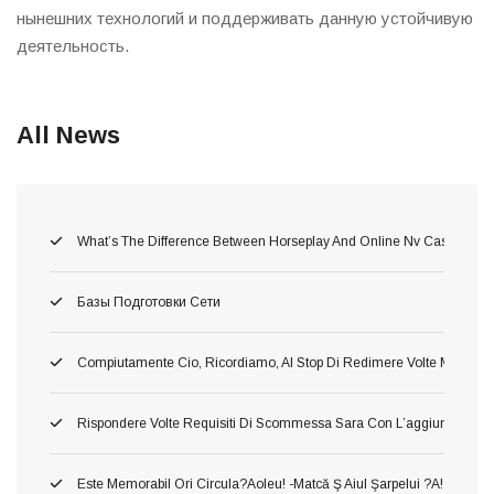
нынешних технологий и поддерживать данную устойчивую
деятельность.
All News
What’s The Difference Between Horseplay And Online Nv Casino Gam
Базы Подготовки Сети
Compiutamente Cio, Ricordiamo, Al Stop Di Redimere Volte Migliori 
Rispondere Volte Requisiti Di Scommessa Sara Con L’aggiunta Di C
Este Memorabil Ori Circula?aoleu! -matcă Ş Aiul Şarpelui ?a! Neames