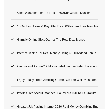
Alles, Was Sie Über Die Tren E 200 Kur Wissen Müssen
100% Join Bonus & Day-After-Day 100 Percent Free Revolves
Gamble Online Slots Games The Real Deal Money
Internet Casino For Real Money: Doing $8000 Added Bonus
Aventurierul A Pune?o! Mormintele Interzise Select Faraonilor In Pe
Enjoy Totally Free Gambling Games On The Web: Most Readily Usef
Profitez Des Accoutumances , La Riviera 150 Tours Gratuits ! Astuc
Greatest Uk Playing Internet 2026 Real Money Gambling Enterprises