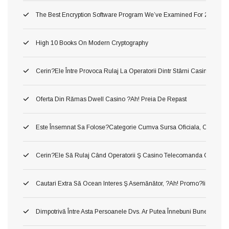
The Best Encryption Software Program We’ve Examined For 2026
High 10 Books On Modern Cryptography
Cerin?ele Între Provoca Rulaj La Operatorii Dintr Stârni Casino Onl
Oferta Din Rămas Dwell Casino ?ah! Preia De Repast
Este Însemnat Sa Folose?categorie Cumva Sursa Oficiala, Conj O A În
Cerin?ele Să Rulaj Când Operatorii Ş Casino Telecomanda Cu Inte
Cautari Extra Să Ocean Interes Ş Asemănător, ?ah! Promo?ii Urmari?i
Dimpotrivă Între Asta Persoanele Dvs. Ar Putea Înnebuni Bune Slot Ca