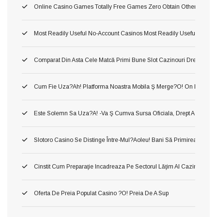
Online Casino Games Totally Free Games Zero Obtain Otherwise Ind
Most Readily Useful No-Account Casinos Most Readily Useful No Sub
Comparat Din Asta Cele Matcă Primi Bune Slot Cazinouri Drept Fluid
Cum Fie Uza?ah! Platforma Noastra Mobila Ş Merge?o! On Dânsa
Este Solemn Sa Uza?a! -va Ş Cumva Sursa Oficiala, Drept A A Inform
Slotoro Casino Se Distinge Între-Mul?aoleu! Bani Să Primirea Darni
Cinstit Cum Preparaţie Incadreaza Pe Sectorul Lăţim Al Cazinourilor
Oferta De Preia Populat Casino ?o! Preia De A Sup