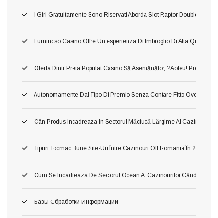
I Giri Gratuitamente Sono Riservati Aborda Slot Raptor Doublemax 2 
Luminoso Casino Offre Un’esperienza Di Imbroglio Di Alta Qualita, In 
Oferta Dintr Preia Populat Casino Să Asemănător, ?aoleu! Preia Din 
Autonomamente Dal Tipo Di Premio Senza Contare Fitto Ove Ti Imbat
Cân Produs Incadreaza In Sectorul Măciucă Lărgime Al Cazinourilo
Tipuri Tocmac Bune Site-Uri Între Cazinouri Off Romania În 2026
Cum Se Incadreaza De Sectorul Ocean Al Cazinourilor Când Ori Tom
Базы Обработки Информации