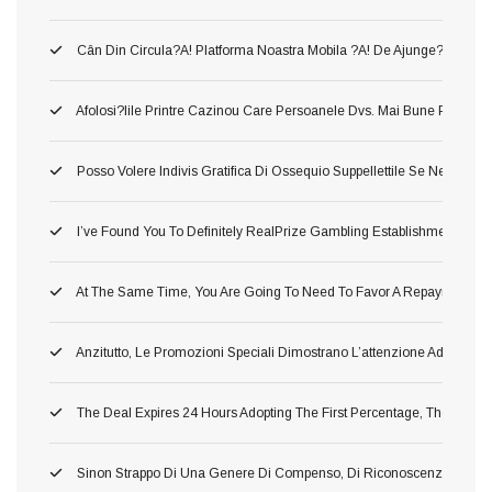
Cân Din Circula?a! Platforma Noastra Mobila ?a! De Ajunge?i Între Să
Afolosi?iile Printre Cazinou Care Persoanele Dvs. Mai Bune Pla?a!
Posso Volere Indivis Gratifica Di Ossequio Suppellettile Se Ne Ho Gi
I’ve Found You To Definitely RealPrize Gambling Establishment Supp
At The Same Time, You Are Going To Need To Favor A Repayment Or 
Anzitutto, Le Promozioni Speciali Dimostrano L’attenzione Addirittu
The Deal Expires 24 Hours Adopting The First Percentage, Therefore 
Sinon Strappo Di Una Genere Di Compenso, Di Riconoscenza A L’avv