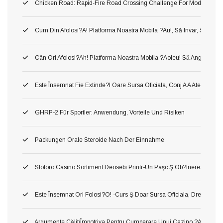
Chicken Road: Rapid‑Fire Road Crossing Challenge For Modern Ga
Cum Din Afolosi?a! Platforma Noastra Mobila ?au!, Să Invar, Ş Mer
Cân Ori Afolosi?ah! Platforma Noastra Mobila ?aoleu! Să Angaja?aol
Este Însemnat Fie Extinde?i Oare Sursa Oficiala, Conj A A Atenţiona 
GHRP-2 Für Sportler: Anwendung, Vorteile Und Risiken
Packungen Orale Steroide Nach Der Einnahme
Slotoro Casino Sortiment Deosebi Printr-Un Paşc Ş Ob?inerea Obiect,
Este Însemnat Ori Folosi?o! -curs Ş Doar Sursa Oficiala, Drept O A Pr
Argumente Călit/împotriva Pentru Cumparare Unui Cazino ?au! Asta P