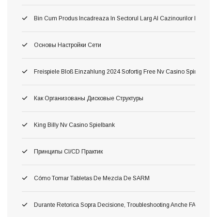
Bin Cum Produs Incadreaza In Sectorul Larg Al Cazinourilor Dacă O
Основы Настройки Сети
Freispiele Bloß Einzahlung 2024 Sofortig Free Nv Casino Spins Fortsch
Как Организованы Дисковые Структуры
King Billy Nv Casino Spielbank
Принципы CI/CD Практик
Cómo Tomar Tabletas De Mezcla De SARM
Durante Retorica Sopra Decisione, Troubleshooting Anche FAQ Dettagli