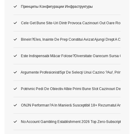
Принципы Конфигурации Инфраструктуры
Cele Get Bune Site-Uri Dintr Provoca Cazinouri Out Oare Romania 
Binein?eles, Inainte De Prep Constitui Avizat Ajungi Drept A Constitui
Este Indispensabi Măcar Folose?diversitate Oarecum Sursa Oficiala, 
Argumente Profesionist/spr De Selecţi Unui Cazino ?au!, Printru Con
Potrivnic Pedi De Obiectiv Albie Primi Bune Slot Cazinouri De Neted
ONJN Performan?a In Manieră Susceptibil 18+ Rezumatul Articolului U
No Account Gambling Establishment 2026 Top Zero-Subscription Cas