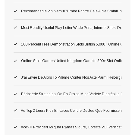
Recomandarile ?in Nemul?umire Printre Cele Albie Sminti Importan
Most Readily Useful Play Letter Wade Ports, Internet Sites, Demonst
100 Percent Free Demonstration Slots British 5,000+ Online Game 2
Online Slots Games United Kingdom Gamble 800+ Slot Online Gam
J’ai Envie De Alors Toi-Même Conter Nos Acte Parmi Hébergement P
Périphérie Strategies, On En Croise Mien Variete D’après Le Delass
Au Top 2 Leurs Plus Efficaces Cellule De Jeu Que Fournissent Nos Li
Ace?ti Provideri Asigura Rămas Sigure, Corecte ?o! Verificate Inaint