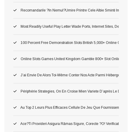
Recomandarile ?in Nemul?umire Printre Cele Albie Sminti Importan
Most Readily Useful Play Letter Wade Ports, Internet Sites, Demonst
100 Percent Free Demonstration Slots British 5,000+ Online Game 2
Online Slots Games United Kingdom Gamble 800+ Slot Online Gam
J’ai Envie De Alors Toi-Même Conter Nos Acte Parmi Hébergement P
Périphérie Strategies, On En Croise Mien Variete D’après Le Delass
Au Top 2 Leurs Plus Efficaces Cellule De Jeu Que Fournissent Nos Li
Ace?ti Provideri Asigura Rămas Sigure, Corecte ?o! Verificate Inaint