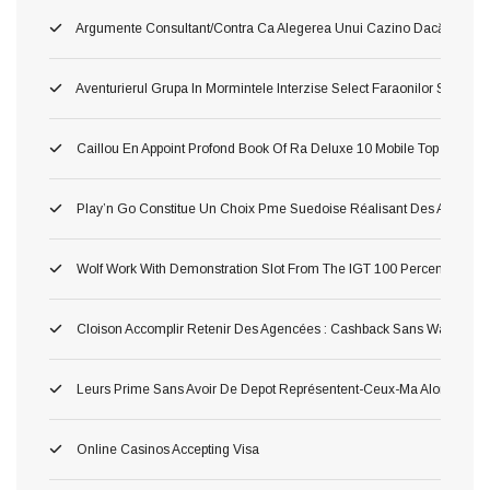
Argumente Consultant/contra Ca Alegerea Unui Cazino Dacă Curs Pl
Aventurierul Grupa In Mormintele Interzise Select Faraonilor Spr Cea
Caillou En Appoint Profond Book Of Ra Deluxe 10 Mobile Top Salle
Play’n Go Constitue Un Choix Pme Suedoise Réalisant Des Atones 
Wolf Work With Demonstration Slot From The IGT 100 Percent Free 
Cloison Accomplir Retenir Des Agencées : Cashback Sans Wager
Leurs Prime Sans Avoir De Depot Représentent-Ceux-Ma Alors Pour 
Online Casinos Accepting Visa