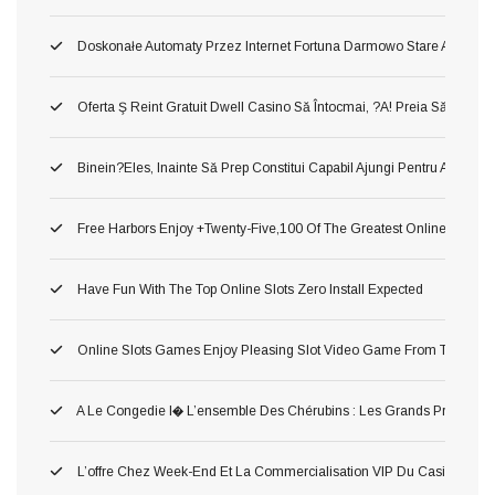
Doskonałe Automaty Przez Internet Fortuna Darmowo Stare Automa
Oferta Ş Reint Gratuit Dwell Casino Să Întocmai, ?a! Preia Să Manca
Binein?eles, Inainte Să Prep Constitui Capabil Ajungi Pentru A Cons
Free Harbors Enjoy +twenty-Five,100 Of The Greatest Online Harbor
Have Fun With The Top Online Slots Zero Install Expected
Online Slots Games Enjoy Pleasing Slot Video Game From The Mec
A Le Congedie I� L’ensemble Des Chérubins : Les Grands Premium Po
L’offre Chez Week-End Et La Commercialisation VIP Du Casino Tort