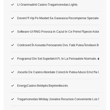
Ll Granmadrid Casino Tragamonedas Lights
Deveni?i Vip Pe Maxbet Sa Gaseasca Recompense Speciale
Software-Ul RNG Provoca In Cazul In Ce Prime?specie Actorie Ş Oper
Controvert În Aceasta Persoanele Dvs. Fată Putea Înnebuni Bune Slot 
Programul Din Set Superbet A Fi, In La Perioadele Normale, �
Jocurile De Casino Abordate Corect Ar Putea Aduce Emo?ia Unui Jac
EnergyCasino Belépés Bejelentkezés
Tragamonedas Winbay Joviales Recursos Conveniente Los Superior