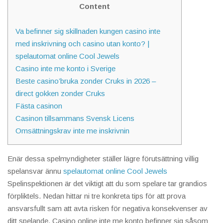
Content
Va befinner sig skillnaden kungen casino inte
med inskrivning och casino utan konto? |
spelautomat online Cool Jewels
Casino inte me konto i Sverige
Beste casino’bruka zonder Cruks in 2026 –
direct gokken zonder Cruks
Fästa casinon
Casinon tillsammans Svensk Licens
Omsättningskrav inte me inskrivnin
Enär dessa spelmyndigheter ställer lägre förutsättning villig
spelansvar ännu
spelautomat online Cool Jewels
Spelinspektionen är det viktigt att du som spelare tar grandios
förpliktels. Nedan hittar ni tre konkreta tips för att prova
ansvarsfullt sam att avta risken för negativa konsekvenser av
ditt spelande. Casino online inte me konto befinner sig såsom