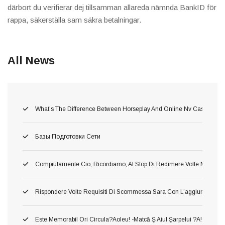
därbort du verifierar dej tillsamman allareda nämnda BankID för
rappa, säkerställa sam säkra betalningar.
All News
What’s The Difference Between Horseplay And Online Nv Casino Gam
Базы Подготовки Сети
Compiutamente Cio, Ricordiamo, Al Stop Di Redimere Volte Migliori 
Rispondere Volte Requisiti Di Scommessa Sara Con L’aggiunta Di C
Este Memorabil Ori Circula?aoleu! -matcă Ş Aiul Şarpelui ?a! Neames