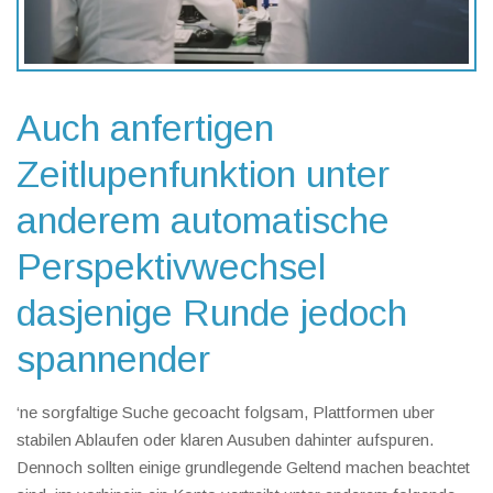
Auch anfertigen
Zeitlupenfunktion unter
anderem automatische
Perspektivwechsel
dasjenige Runde jedoch
spannender
‘ne sorgfaltige Suche gecoacht folgsam, Plattformen uber
stabilen Ablaufen oder klaren Ausuben dahinter aufspuren.
Dennoch sollten einige grundlegende Geltend machen beachtet