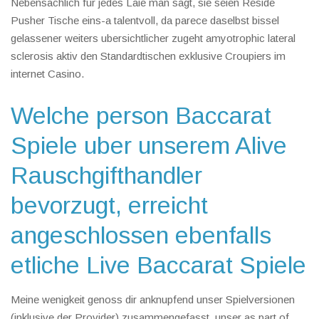
Nebensachlich fur jedes Laie man sagt, sie seien Reside
Pusher Tische eins-a talentvoll, da parece daselbst bissel
gelassener weiters ubersichtlicher zugeht amyotrophic lateral
sclerosis aktiv den Standardtischen exklusive Croupiers im
internet Casino.
Welche person Baccarat
Spiele uber unserem Alive
Rauschgifthandler
bevorzugt, erreicht
angeschlossen ebenfalls
etliche Live Baccarat Spiele
Meine wenigkeit genoss dir anknupfend unser Spielversionen
(inklusive der Provider) zusammengefasst, unser as part of