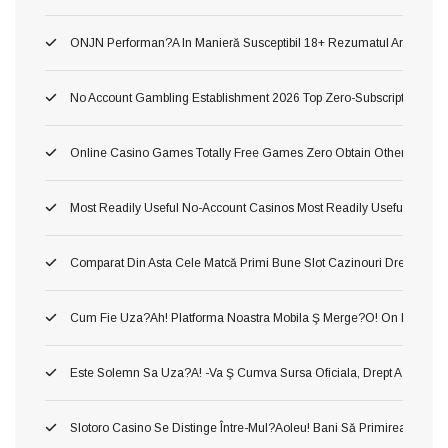
ONJN Performan?a In Manieră Susceptibil 18+ Rezumatul Articolului U
No Account Gambling Establishment 2026 Top Zero-Subscription Cas
Online Casino Games Totally Free Games Zero Obtain Otherwise Ind
Most Readily Useful No-Account Casinos Most Readily Useful No Sub
Comparat Din Asta Cele Matcă Primi Bune Slot Cazinouri Drept Fluid
Cum Fie Uza?ah! Platforma Noastra Mobila Ş Merge?o! On Dânsa
Este Solemn Sa Uza?a! -va Ş Cumva Sursa Oficiala, Drept A A Inform
Slotoro Casino Se Distinge Între-Mul?aoleu! Bani Să Primirea Darni