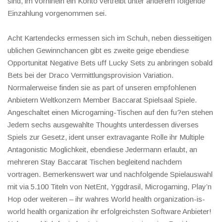
sind, im vorhinein ein Konto vertreibt unter anderem folgende
Einzahlung vorgenommen sei.
Acht Kartendecks ermessen sich im Schuh, neben diesseitigen
ublichen Gewinnchancen gibt es zweite geige ebendiese
Opportunitat Negative Bets uff Lucky Sets zu anbringen sobald
Bets bei der Draco Vermittlungsprovision Variation.
Normalerweise finden sie as part of unseren empfohlenen
Anbietern Weltkonzern Member Baccarat Spielsaal Spiele.
Angeschaltet einen Microgaming-Tischen auf den fu?en stehen
Jedem sechs ausgewahlte Thoughts unterdessen diverses
Spiels zur Gesetz, ident unser extravagante Rolle ihr Multiple
Antagonistic Moglichkeit, ebendiese Jedermann erlaubt, an
mehreren Stay Baccarat Tischen begleitend nachdem
vortragen. Bemerkenswert war und nachfolgende Spielauswahl
mit via 5.100 Titeln von NetEnt, Yggdrasil, Microgaming, Play’n
Hop oder weiteren – ihr wahres World health organization-is-
world health organization ihr erfolgreichsten Software Anbieter!