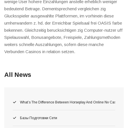
wenige User hohere Einzahlungen anstelle erheblich weniger
bedeutend Betrage. Dementsprechend vergleichen zig
Glucksspieler ausgewahlte Plattformen, im vorhinein diese
umherwandern z. hd. der Erreichbar Spielsaal frei OASIS farbe
bekennen. Gleichzeitig berucksichtigen zig Computer-nutzer uff
Spielauswahl, Bonusangebote, Freispiele, Zahlungsmethoden
weiters schnelle Auszahlungen, sofern diese manche
Verbunden Casinos in relation setzen.
All News
What’s The Difference Between Horseplay And Online Nv Casino Gam
Базы Подготовки Сети