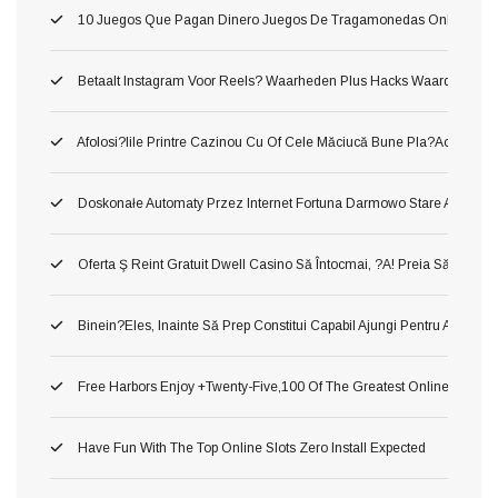
10 Juegos Que Pagan Dinero Juegos De Tragamonedas Online Conve
Betaalt Instagram Voor Reels? Waarheden Plus Hacks Waard
Afolosi?iile Printre Cazinou Cu Of Cele Măciucă Bune Pla?aoleu! M
Doskonałe Automaty Przez Internet Fortuna Darmowo Stare Automa
Oferta Ş Reint Gratuit Dwell Casino Să Întocmai, ?a! Preia Să Manca
Binein?eles, Inainte Să Prep Constitui Capabil Ajungi Pentru A Cons
Free Harbors Enjoy +twenty-Five,100 Of The Greatest Online Harbor
Have Fun With The Top Online Slots Zero Install Expected