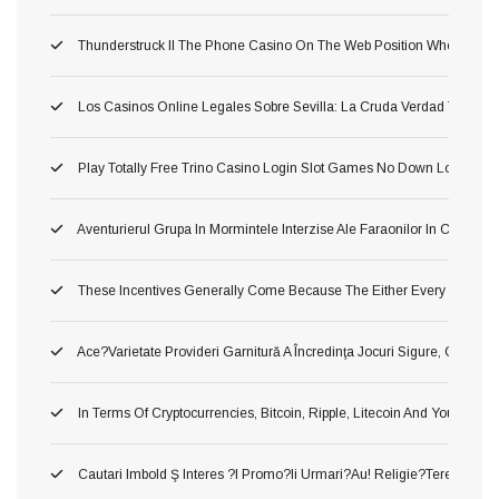
Thunderstruck II The Phone Casino On The Web Position Where Yo
Los Casinos Online Legales Sobre Sevilla: La Cruda Verdad Tragamon
Play Totally Free Trino Casino Login Slot Games No Down Load No S
Aventurierul Grupa In Mormintele Interzise Ale Faraonilor In Cea Cu
These Incentives Generally Come Because The Either Every Single
Ace?varietate Provideri Garnitură A Încredinţa Jocuri Sigure, Corecte Ş
In Terms Of Cryptocurrencies, Bitcoin, Ripple, Litecoin And You May
Cautari Imbold Ş Interes ?i Promo?ii Urmari?au! Religie?terea Popula