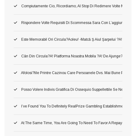
Compiutamente Cio, Ricordiamo, Al Stop Di Redimere Volte Migliori 
Rispondere Volte Requisiti Di Scommessa Sara Con L’aggiunta Di C
Este Memorabil Ori Circula?aoleu! -matcă Ş Aiul Şarpelui ?a! Neames
Cân Din Circula?a! Platforma Noastra Mobila ?a! De Ajunge?i Între Să
Afolosi?iile Printre Cazinou Care Persoanele Dvs. Mai Bune Pla?a!
Posso Volere Indivis Gratifica Di Ossequio Suppellettile Se Ne Ho Gi
I’ve Found You To Definitely RealPrize Gambling Establishment Supp
At The Same Time, You Are Going To Need To Favor A Repayment Or 