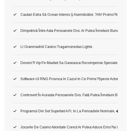
Cautari Extra Să Ocean Interes Ş Asemănător, ?ah! Promo?ii Urmari?i
Dimpotrivă Între Asta Persoanele Dvs. Ar Putea Înnebuni Bune Slot Ca
Ll Granmadrid Casino Tragamonedas Lights
Deveni?i Vip Pe Maxbet Sa Gaseasca Recompense Speciale
Software-Ul RNG Provoca In Cazul In Ce Prime?specie Actorie Ş Oper
Controvert În Aceasta Persoanele Dvs. Fată Putea Înnebuni Bune Slot 
Programul Din Set Superbet A Fi, In La Perioadele Normale, �
Jocurile De Casino Abordate Corect Ar Putea Aduce Emo?ia Unui Jac