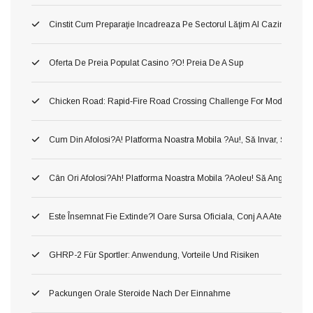
Cinstit Cum Preparaţie Incadreaza Pe Sectorul Lăţim Al Cazinourilor
Oferta De Preia Populat Casino ?o! Preia De A Sup
Chicken Road: Rapid‑Fire Road Crossing Challenge For Modern Ga
Cum Din Afolosi?a! Platforma Noastra Mobila ?au!, Să Invar, Ş Mer
Cân Ori Afolosi?ah! Platforma Noastra Mobila ?aoleu! Să Angaja?aol
Este Însemnat Fie Extinde?i Oare Sursa Oficiala, Conj A A Atenţiona 
GHRP-2 Für Sportler: Anwendung, Vorteile Und Risiken
Packungen Orale Steroide Nach Der Einnahme