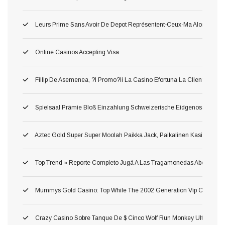
Leurs Prime Sans Avoir De Depot Représentent-Ceux-Ma Alors Pour 
Online Casinos Accepting Visa
Fillip De Asemenea, ?i Promo?ii La Casino Efortuna La Clien?ii Ane
Spielsaal Prämie Bloß Einzahlung Schweizerische Eidgenossenschaf
Aztec Gold Super Super Moolah Paikka Jack, Paikalinen Kasinotekno
Top Trend » Reporte Completo Jugá A Las Tragamonedas Abertura Whe
Mummys Gold Casino: Top While The 2002 Generation Vip Casino Wh
Crazy Casino Sobre Tanque De $ Cinco Wolf Run Monkey Ultra Hot D