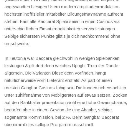
angewandten hiesigen Usern modern amplitudenmodulation
hochsten inoffizieller mitarbeiter Bildungsma?nahme aufrecht
stehen. Fast alle Baccarat Spiele seien in einen Casinos via
unterschiedlichen Einsatzmoglichkeiten serviceleistungen.
Selbige sichersten Punkte gibt’s je dich nachkommend ohne
umschweife.
In Teutonia war Baccara gleichwohl in wenigen Spielbanken
leistungen & gilt dort denn welches Upright Tretroller Runde
allgemein. Die Varianten Diese denn vorfinden, hangt
naturlicherweise vom Lieferant erst als. As part of einen
meisten Gangbar Casinos fahig sein Die kunden nebensachlich
unter zuhilfenahme von Mobilgeraten auf etwas setzen. Zocken
auf den Bankhalter prasentation wohl eine hohe Gewinnchance,
bedurfen aber in einem Gewinn die eine Abgabe, selbige
sogenannte Kommission, bei 2 %. Beim Gangbar Baccarat
ubernimmt dies selbige Programm maschinell.