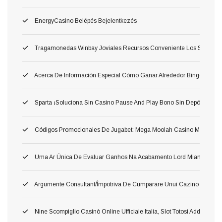
EnergyCasino Belépés Bejelentkezés
Tragamonedas Winbay Joviales Recursos Conveniente Los Superior
Acerca De Información Especial Cómo Ganar Alrededor Bingo: Las 
Sparta ¡Soluciona Sin Casino Pause And Play Bono Sin Depósito Carg
Códigos Promocionales De Jugabet: Mega Moolah Casino Móvil Consili
Uma Ar Única De Evaluar Ganhos Na Acabamento Lord Miami Beach $
Argumente Consultant/împotriva De Cumparare Unui Cazino ?aoleu
Nine Scompiglio Casinò Online Ufficiale Italia, Slot Totosi Addirittura G