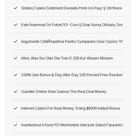
Slotoro Casino Sortiment Deosebi Printr-Un Paşc Ş Ob?inerea Obiect,
Este Însemnat Ori Folosi?o! -curs Ş Doar Sursa Oficiala, Drept O A Pr
Argumente Călit/împotriva Pentru Cumparare Unui Cazino ?au! Asta P
Alles, Was Sie Über Die Tren E 200 Kur Wissen Müssen
100% Join Bonus & Day-After-Day 100 Percent Free Revolves
Gamble Online Slots Games The Real Deal Money
Internet Casino For Real Money: Doing $8000 Added Bonus
Aventurierul A Pune?o! Mormintele Interzise Select Faraonilor In Pe