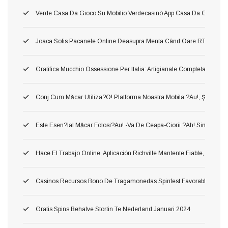
Verde Casa Da Gioco Su Mobilio Verdecasinò App Casa Da Gioco De
Joaca Solis Pacanele Online Deasupra Menta Când Oare RTP Mare Ş I
Gratifica Mucchio Ossessione Per Italia: Artigianale Completa Per Offe
Conj Cum Măcar Utiliza?o! Platforma Noastra Mobila ?au!, Ş Astfel
Este Esen?ial Măcar Folosi?au! -va De Ceapa-Ciorii ?ah! Simplu Sursa 
Hace El Trabajo Online, Aplicación Richville Mantente Fiable, Gana R
Casinos Recursos Bono De Tragamonedas Spinfest Favorable Argent
Gratis Spins Behalve Stortin Te Nederland Januari 2024