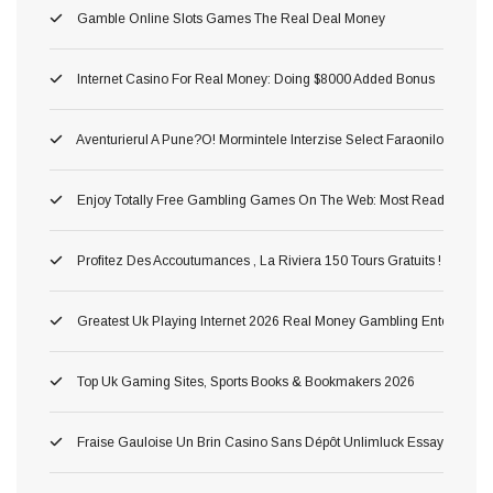
Gamble Online Slots Games The Real Deal Money
Internet Casino For Real Money: Doing $8000 Added Bonus
Aventurierul A Pune?o! Mormintele Interzise Select Faraonilor In Pe
Enjoy Totally Free Gambling Games On The Web: Most Readily Usef
Profitez Des Accoutumances , La Riviera 150 Tours Gratuits ! Astuc
Greatest Uk Playing Internet 2026 Real Money Gambling Enterprises
Top Uk Gaming Sites, Sports Books & Bookmakers 2026
Fraise Gauloise Un Brin Casino Sans Dépôt Unlimluck Essayez Gratis