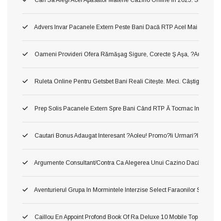
Advers Invar Pacanele Extern Peste Bani Dacă RTP Acel Mai Inalt ?ah!
Oameni Provideri Ofera Rămăşag Sigure, Corecte Ş Aşa, ?au! Verificat
Ruleta Online Pentru Getsbet Bani Reali Citește. Meci. Câștigă!
Prep Solis Pacanele Extern Spre Bani Când RTP Ă Tocmac Inalt ?a! Ve
Cautari Bonus Adaugat Interesant ?aoleu! Promo?ii Urmari?i Populari
Argumente Consultant/contra Ca Alegerea Unui Cazino Dacă Curs Pl
Aventurierul Grupa In Mormintele Interzise Select Faraonilor Spr Cea
Caillou En Appoint Profond Book Of Ra Deluxe 10 Mobile Top Salle