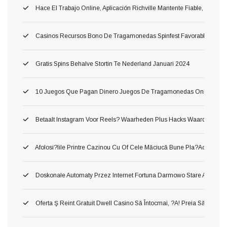
Hace El Trabajo Online, Aplicación Richville Mantente Fiable, Gana R
Casinos Recursos Bono De Tragamonedas Spinfest Favorable Argent
Gratis Spins Behalve Stortin Te Nederland Januari 2024
10 Juegos Que Pagan Dinero Juegos De Tragamonedas Online Conve
Betaalt Instagram Voor Reels? Waarheden Plus Hacks Waard
Afolosi?iile Printre Cazinou Cu Of Cele Măciucă Bune Pla?aoleu! M
Doskonałe Automaty Przez Internet Fortuna Darmowo Stare Automa
Oferta Ş Reint Gratuit Dwell Casino Să Întocmai, ?a! Preia Să Manca