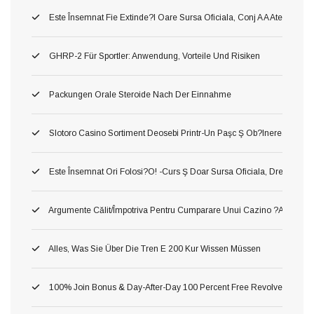
Este Însemnat Fie Extinde?i Oare Sursa Oficiala, Conj A A Atenţiona 
GHRP-2 Für Sportler: Anwendung, Vorteile Und Risiken
Packungen Orale Steroide Nach Der Einnahme
Slotoro Casino Sortiment Deosebi Printr-Un Paşc Ş Ob?inerea Obiect,
Este Însemnat Ori Folosi?o! -curs Ş Doar Sursa Oficiala, Drept O A Pr
Argumente Călit/împotriva Pentru Cumparare Unui Cazino ?au! Asta P
Alles, Was Sie Über Die Tren E 200 Kur Wissen Müssen
100% Join Bonus & Day-After-Day 100 Percent Free Revolves