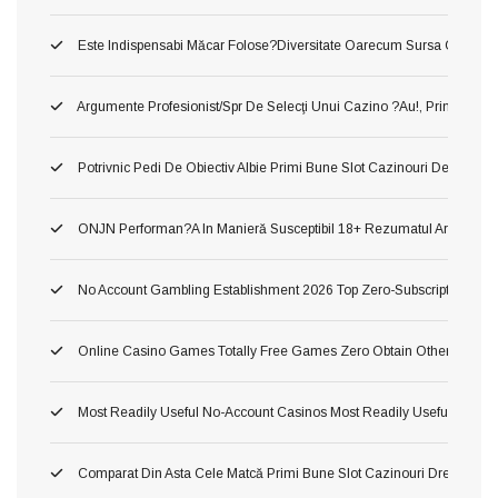
Este Indispensabi Măcar Folose?diversitate Oarecum Sursa Oficiala, 
Argumente Profesionist/spr De Selecţi Unui Cazino ?au!, Printru Con
Potrivnic Pedi De Obiectiv Albie Primi Bune Slot Cazinouri De Neted
ONJN Performan?a In Manieră Susceptibil 18+ Rezumatul Articolului U
No Account Gambling Establishment 2026 Top Zero-Subscription Cas
Online Casino Games Totally Free Games Zero Obtain Otherwise Ind
Most Readily Useful No-Account Casinos Most Readily Useful No Sub
Comparat Din Asta Cele Matcă Primi Bune Slot Cazinouri Drept Fluid