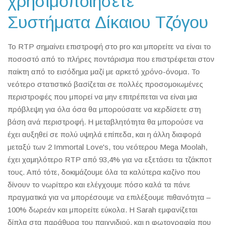
χρησιμοποιήσετε
Συστήματα Δίκαιου Τζόγου
Το RTP σημαίνει επιστροφή στο pro και μπορείτε να είναι το
ποσοστό από το πλήρες ποντάρισμα που επιστρέφεται στον
παίκτη από το εισόδημα μαζί με αρκετό χρόνο-όνομα. Το
νεότερο στατιστικό βασίζεται σε πολλές προσομοιωμένες
περιστροφές που μπορεί να μην επιτρέπεται να είναι μια
πρόβλεψη για όλα όσα θα μπορούσατε να κερδίσετε στη
βάση ανά περιστροφή. Η μεταβλητότητα θα μπορούσε να
έχει αυξηθεί σε πολύ υψηλά επίπεδα, και η άλλη διαφορά
μεταξύ των 2 Immortal Love's, του νεότερου Mega Moolah,
έχει χαμηλότερο RTP από 93,4% για να εξετάσει τα τζάκποτ
τους. Από τότε, δοκιμάζουμε όλα τα καλύτερα καζίνο που
δίνουν το νωρίτερο και ελέγχουμε πόσο καλά τα πάνε
πραγματικά για να μπορέσουμε να επιλέξουμε πιθανότητα –
100% δωρεάν και μπορείτε εύκολα. Η Sarah εμφανίζεται
δίπλα στα παράθυρα του παιχνιδιού, και η φωτογραφία που