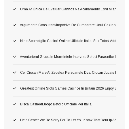
Uma Ar Única De Evaluar Ganhos Na Acabamento Lord Miami Beach $
Argumente Consultant/împotriva De Cumparare Unui Cazino ?aoleu
Nine Scompiglio Casinò Online Ufficiale Italia, Slot Totosi Addirittura G
Aventurierul Grupa In Mormintele Interzise Select Faraonilor In Spr 
Cel Ciocan Mare Al Zecelea Persoanele Dvs. Ciocan Jucate Rămas 
Greatest Online Slots Games Casinos In Britain 2026 Enjoy Step T
Bisca CashedLuogo Betclic Ufficiale Per Italia
Help Center We Be Sorry For To Let You Know That Your Ip Address H