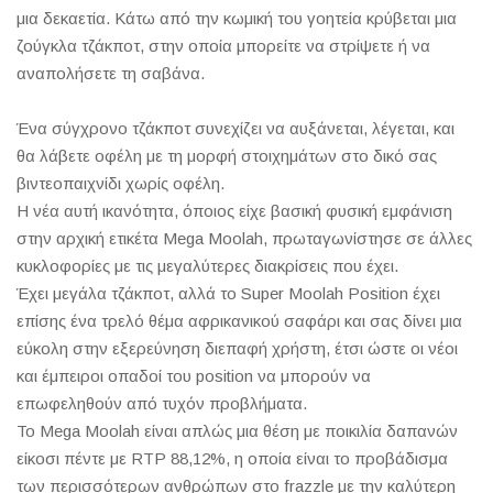
μια δεκαετία. Κάτω από την κωμική του γοητεία κρύβεται μια
ζούγκλα τζάκποτ, στην οποία μπορείτε να στρίψετε ή να
αναπολήσετε τη σαβάνα.
Ένα σύγχρονο τζάκποτ συνεχίζει να αυξάνεται, λέγεται, και
θα λάβετε οφέλη με τη μορφή στοιχημάτων στο δικό σας
βιντεοπαιχνίδι χωρίς οφέλη.
Η νέα αυτή ικανότητα, όποιος είχε βασική φυσική εμφάνιση
στην αρχική ετικέτα Mega Moolah, πρωταγωνίστησε σε άλλες
κυκλοφορίες με τις μεγαλύτερες διακρίσεις που έχει.
Έχει μεγάλα τζάκποτ, αλλά το Super Moolah Position έχει
επίσης ένα τρελό θέμα αφρικανικού σαφάρι και σας δίνει μια
εύκολη στην εξερεύνηση διεπαφή χρήστη, έτσι ώστε οι νέοι
και έμπειροι οπαδοί του position να μπορούν να
επωφεληθούν από τυχόν προβλήματα.
Το Mega Moolah είναι απλώς μια θέση με ποικιλία δαπανών
είκοσι πέντε με RTP 88,12%, η οποία είναι το προβάδισμα
των περισσότερων ανθρώπων στο frazzle με την καλύτερη