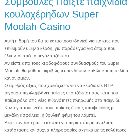
Συμβουλές Παίξτε παιχνίδια
κουλοχέρηδων Super
Moolah Casino
Αυτή η δομή του θα το καταστήσει ιδανικό για παίκτες που
επιθυμούν υψηλά κέρδη, για παράδειγμα για άτομα που
έλκονται από τα μεγάλα τζάκποτ.
Αν είστε από τους κερδοφόρους συνδυασμούς του Super
Moolah, θα μάθετε ακριβώς τι επενδύουν, καθώς και τη σελίδα
κανονισμών.
Ο αριθμός αξίας που χρειάζεστε για να κερδίσετε RTP
σίγουρα περιλαμβάνει παίκτες στο τζάκποτ σας, κάτι που
παίζει ρόλο στις νέες πιθανότητες πληρωμής στο παιχνίδι.
Καλό για τους νεότερους παίκτες ή τους υποψηφίους με
μεγάλη ασφάλεια, η θρυλική φήμη του λάμπει.
Δείτε τον δικό μας ιστότοπο για περισσότερη ανάλυση
κατάστασης και συχνά πληροφορίες σχετικά με τις καλύτερες