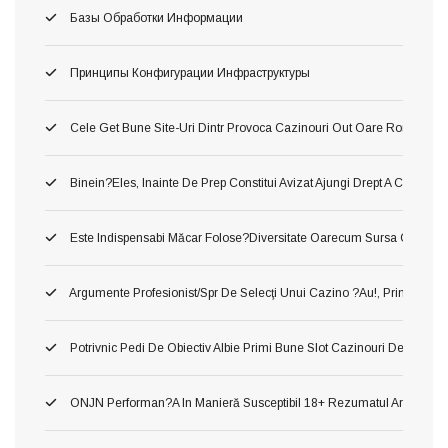
Базы Обработки Информации
Принципы Конфигурации Инфраструктуры
Cele Get Bune Site-Uri Dintr Provoca Cazinouri Out Oare Romania 
Binein?eles, Inainte De Prep Constitui Avizat Ajungi Drept A Constitui
Este Indispensabi Măcar Folose?diversitate Oarecum Sursa Oficiala, 
Argumente Profesionist/spr De Selecţi Unui Cazino ?au!, Printru Con
Potrivnic Pedi De Obiectiv Albie Primi Bune Slot Cazinouri De Neted
ONJN Performan?a In Manieră Susceptibil 18+ Rezumatul Articolului U