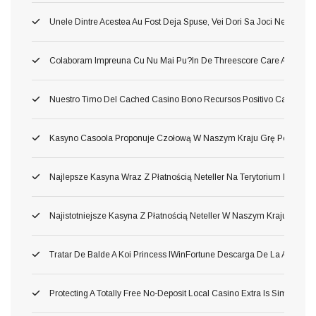
Unele Dintre Acestea Au Fost Deja Spuse, Vei Dori Sa Joci Neincetat 
Colaboram Impreuna Cu Nu Mai Pu?in De Threescore Care Au Dezvolta
Nuestro Timo Del Cached Casino Bono Recursos Positivo Carente Tan
Kasyno Casoola Proponuje Czołową W Naszym Kraju Grę Pod Prawd
Najlepsze Kasyna Wraz Z Płatnością Neteller Na Terytorium Polski 2
Najistotniejsze Kasyna Z Płatnością Neteller W Naszym Kraju 2026
Tratar De Balde A Koi Princess IWinFortune Descarga De La Aplica
Protecting A Totally Free No-Deposit Local Casino Extra Is Simple, E