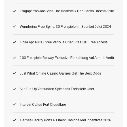
Tragaperras Jack And The Beanstalk Red Baron Brecha Aplicación Mó
Wunderino Free Spins, 30 Freispiele Im Sportbet Julei 2024
Holla App Plus Three Various Chat Sites 18+ Free Access
100 Freispiele Betway Exklusive Einzahlung Auf Anhieb Verfügbar Fü
Just What Online Casino Games Get The Best Odds
Alle Pin Up Verbunden Spielbank Freispiele Über
Interest Called For! Cloudflare
Games Facility Ports ᐈ Finest Casinos And Incentives 2026