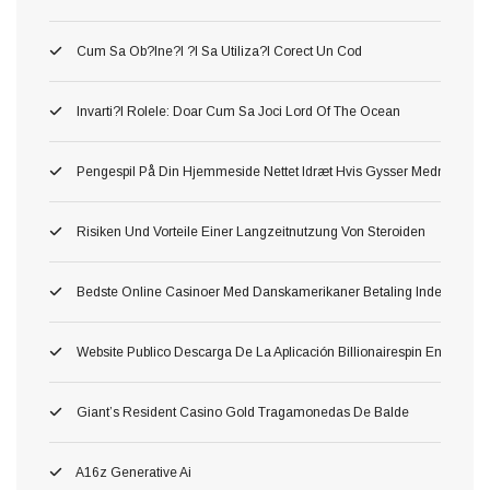
Cum Sa Ob?ine?i ?i Sa Utiliza?i Corect Un Cod
Invarti?i Rolele: Doar Cum Sa Joci Lord Of The Ocean
Pengespil På Din Hjemmeside Nettet Idræt Hvis Gysser Medmindre D
Risiken Und Vorteile Einer Langzeitnutzung Von Steroiden
Bedste Online Casinoer Med Danskamerikaner Betaling Inden For W
Website Publico Descarga De La Aplicación Billionairespin En Esp
Giant’s Resident Casino Gold Tragamonedas De Balde
A16z Generative Ai