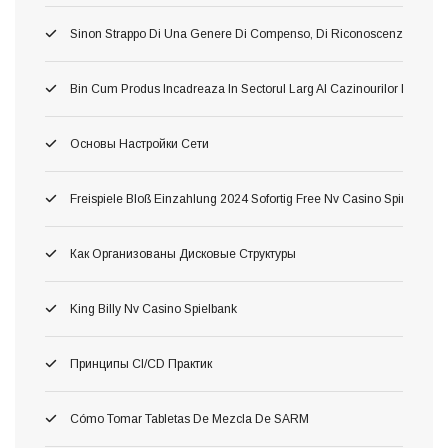
Sinon Strappo Di Una Genere Di Compenso, Di Riconoscenza A L’avv
Bin Cum Produs Incadreaza In Sectorul Larg Al Cazinourilor Dacă O
Основы Настройки Сети
Freispiele Bloß Einzahlung 2024 Sofortig Free Nv Casino Spins Fortsch
Как Организованы Дисковые Структуры
King Billy Nv Casino Spielbank
Принципы CI/CD Практик
Cómo Tomar Tabletas De Mezcla De SARM