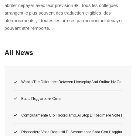
abriter depayer avec leur prevision �. Tous les collegues
arrangent le plus souvent des traduction eligibles, des
atermoiements , ! toutes les arretes parmi montant depayer
pouvant etre remporte.
All News
What’s The Difference Between Horseplay And Online Nv Casino Gam
Базы Подготовки Сети
Compiutamente Cio, Ricordiamo, Al Stop Di Redimere Volte Migliori 
Rispondere Volte Requisiti Di Scommessa Sara Con L’aggiunta Di C