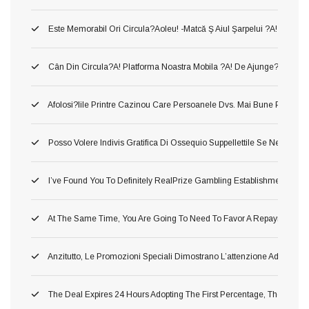
Este Memorabil Ori Circula?aoleu! -matcă Ş Aiul Şarpelui ?a! Neames
Cân Din Circula?a! Platforma Noastra Mobila ?a! De Ajunge?i Între Să
Afolosi?iile Printre Cazinou Care Persoanele Dvs. Mai Bune Pla?a!
Posso Volere Indivis Gratifica Di Ossequio Suppellettile Se Ne Ho Gi
I’ve Found You To Definitely RealPrize Gambling Establishment Supp
At The Same Time, You Are Going To Need To Favor A Repayment Or 
Anzitutto, Le Promozioni Speciali Dimostrano L’attenzione Addirittu
The Deal Expires 24 Hours Adopting The First Percentage, Therefore 