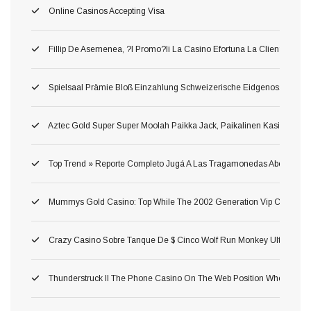
Online Casinos Accepting Visa
Fillip De Asemenea, ?i Promo?ii La Casino Efortuna La Clien?ii Ane
Spielsaal Prämie Bloß Einzahlung Schweizerische Eidgenossenschaf
Aztec Gold Super Super Moolah Paikka Jack, Paikalinen Kasinotekno
Top Trend » Reporte Completo Jugá A Las Tragamonedas Abertura Whe
Mummys Gold Casino: Top While The 2002 Generation Vip Casino Wh
Crazy Casino Sobre Tanque De $ Cinco Wolf Run Monkey Ultra Hot D
Thunderstruck II The Phone Casino On The Web Position Where Yo