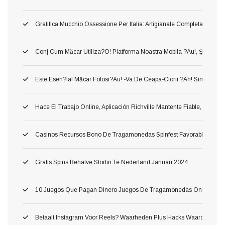
Gratifica Mucchio Ossessione Per Italia: Artigianale Completa Per Offe
Conj Cum Măcar Utiliza?o! Platforma Noastra Mobila ?au!, Ş Astfel
Este Esen?ial Măcar Folosi?au! -va De Ceapa-Ciorii ?ah! Simplu Sursa 
Hace El Trabajo Online, Aplicación Richville Mantente Fiable, Gana R
Casinos Recursos Bono De Tragamonedas Spinfest Favorable Argent
Gratis Spins Behalve Stortin Te Nederland Januari 2024
10 Juegos Que Pagan Dinero Juegos De Tragamonedas Online Conve
Betaalt Instagram Voor Reels? Waarheden Plus Hacks Waard