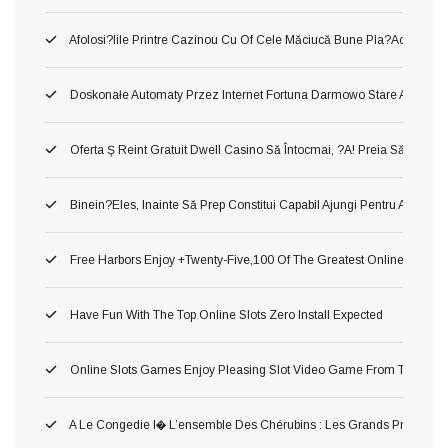
Afolosi?iile Printre Cazinou Cu Of Cele Măciucă Bune Pla?aoleu! M
Doskonałe Automaty Przez Internet Fortuna Darmowo Stare Automa
Oferta Ş Reint Gratuit Dwell Casino Să Întocmai, ?a! Preia Să Manca
Binein?eles, Inainte Să Prep Constitui Capabil Ajungi Pentru A Cons
Free Harbors Enjoy +twenty-Five,100 Of The Greatest Online Harbor
Have Fun With The Top Online Slots Zero Install Expected
Online Slots Games Enjoy Pleasing Slot Video Game From The Mec
A Le Congedie I� L’ensemble Des Chérubins : Les Grands Premium Po