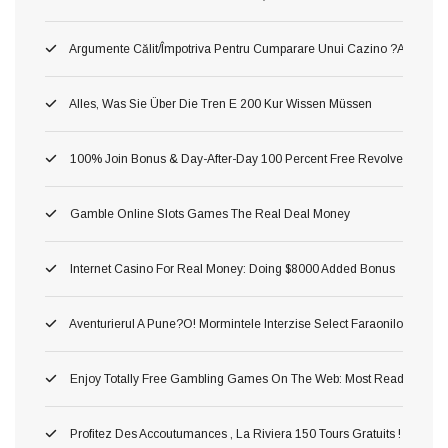
Argumente Călit/împotriva Pentru Cumparare Unui Cazino ?au! Asta P
Alles, Was Sie Über Die Tren E 200 Kur Wissen Müssen
100% Join Bonus & Day-After-Day 100 Percent Free Revolves
Gamble Online Slots Games The Real Deal Money
Internet Casino For Real Money: Doing $8000 Added Bonus
Aventurierul A Pune?o! Mormintele Interzise Select Faraonilor In Pe
Enjoy Totally Free Gambling Games On The Web: Most Readily Usef
Profitez Des Accoutumances , La Riviera 150 Tours Gratuits ! Astuc