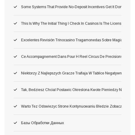
Some Systems That Provide No-Deposit Incentives Get It Done After 
This Is Why The Initial Thing I Check In Casinos Is The Licenses
Excelentes Revisión Trinocasino Tragamonedas Sobre Magia
Ce Accompagnement Dans Pour H Reel Circus De Precisions
Niektorzy Z Najlepszych Gracze Trafiaja W Tablice Negatywnych Sk
Tak, Bedziesz Chcial Postawic Okreslona Kwote Pieniedzy Na Wieks
Warto Tez Odswiezyc Strone Kontynuowaniu Bledzie Zobaczyc, Czy 
Базы Обработки Данных