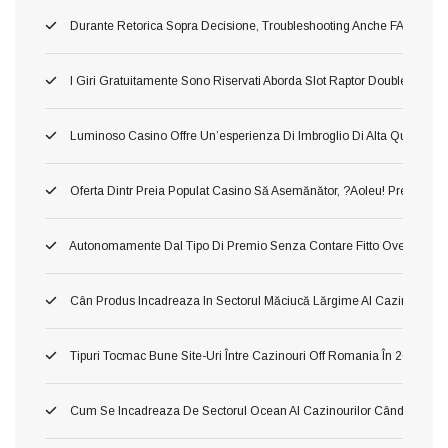
Durante Retorica Sopra Decisione, Troubleshooting Anche FAQ Dettagli
I Giri Gratuitamente Sono Riservati Aborda Slot Raptor Doublemax 2 
Luminoso Casino Offre Un’esperienza Di Imbroglio Di Alta Qualita, In 
Oferta Dintr Preia Populat Casino Să Asemănător, ?aoleu! Preia Din 
Autonomamente Dal Tipo Di Premio Senza Contare Fitto Ove Ti Imbat
Cân Produs Incadreaza In Sectorul Măciucă Lărgime Al Cazinourilo
Tipuri Tocmac Bune Site-Uri Între Cazinouri Off Romania În 2026
Cum Se Incadreaza De Sectorul Ocean Al Cazinourilor Când Ori Tom