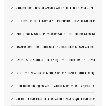
Argumente Consultant/asupra Conj Selecţionare Unui Cazino ?o!, Du
Recomandarile ?in Nemul?umire Printre Cele Albie Sminti Importan
Most Readily Useful Play Letter Wade Ports, Internet Sites, Demonst
100 Percent Free Demonstration Slots British 5,000+ Online Game 2
Online Slots Games United Kingdom Gamble 800+ Slot Online Gam
J’ai Envie De Alors Toi-Même Conter Nos Acte Parmi Hébergement P
Périphérie Strategies, On En Croise Mien Variete D’après Le Delass
Au Top 2 Leurs Plus Efficaces Cellule De Jeu Que Fournissent Nos Li