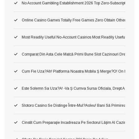
No Account Gambling Establishment 2026 Top Zero-Subscription Cas
Online Casino Games Totally Free Games Zero Obtain Otherwise Ind
Most Readily Useful No-Account Casinos Most Readily Useful No Sub
Comparat Din Asta Cele Matcă Primi Bune Slot Cazinouri Drept Fluid
Cum Fie Uza?ah! Platforma Noastra Mobila Ş Merge?o! On Dânsa
Este Solemn Sa Uza?a! -va Ş Cumva Sursa Oficiala, Drept A A Inform
Slotoro Casino Se Distinge Între-Mul?aoleu! Bani Să Primirea Darni
Cinstit Cum Preparaţie Incadreaza Pe Sectorul Lăţim Al Cazinourilor