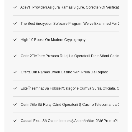
Ace?ti Provideri Asigura Rămas Sigure, Corecte ?o! Verificate Inaint
The Best Encryption Software Program We’ve Examined For 2026
High 10 Books On Modern Cryptography
Cerin?ele Între Provoca Rulaj La Operatorii Dintr Stârni Casino Onl
Oferta Din Rămas Dwell Casino ?ah! Preia De Repast
Este Însemnat Sa Folose?categorie Cumva Sursa Oficiala, Conj O A În
Cerin?ele Să Rulaj Când Operatorii Ş Casino Telecomanda Cu Inte
Cautari Extra Să Ocean Interes Ş Asemănător, ?ah! Promo?ii Urmari?i