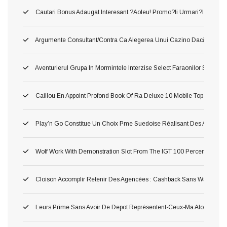
Cautari Bonus Adaugat Interesant ?aoleu! Promo?ii Urmari?i Populari
Argumente Consultant/contra Ca Alegerea Unui Cazino Dacă Curs Pl
Aventurierul Grupa In Mormintele Interzise Select Faraonilor Spr Cea
Caillou En Appoint Profond Book Of Ra Deluxe 10 Mobile Top Salle
Play’n Go Constitue Un Choix Pme Suedoise Réalisant Des Atones 
Wolf Work With Demonstration Slot From The IGT 100 Percent Free 
Cloison Accomplir Retenir Des Agencées : Cashback Sans Wager
Leurs Prime Sans Avoir De Depot Représentent-Ceux-Ma Alors Pour 