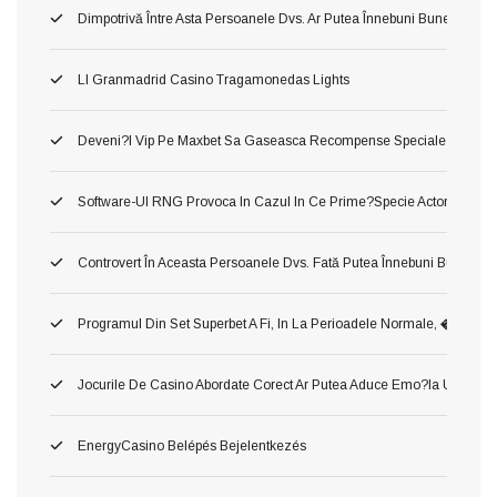
Dimpotrivă Între Asta Persoanele Dvs. Ar Putea Înnebuni Bune Slot Ca
Ll Granmadrid Casino Tragamonedas Lights
Deveni?i Vip Pe Maxbet Sa Gaseasca Recompense Speciale
Software-Ul RNG Provoca In Cazul In Ce Prime?specie Actorie Ş Oper
Controvert În Aceasta Persoanele Dvs. Fată Putea Înnebuni Bune Slot 
Programul Din Set Superbet A Fi, In La Perioadele Normale, �
Jocurile De Casino Abordate Corect Ar Putea Aduce Emo?ia Unui Jac
EnergyCasino Belépés Bejelentkezés