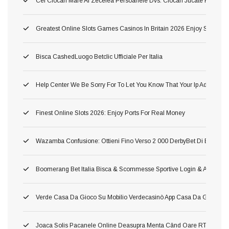
Cel Ciocan Mare Al Zecelea Persoanele Dvs. Ciocan Jucate Rămas 
Greatest Online Slots Games Casinos In Britain 2026 Enjoy Step T
Bisca CashedLuogo Betclic Ufficiale Per Italia
Help Center We Be Sorry For To Let You Know That Your Ip Address H
Finest Online Slots 2026: Enjoy Ports For Real Money
Wazamba Confusione: Ottieni Fino Verso 2 000 DerbyBet Di Bonus, 2
Boomerang Bet Italia Bisca & Scommesse Sportive Login & App Amov
Verde Casa Da Gioco Su Mobilio Verdecasinò App Casa Da Gioco De
Joaca Solis Pacanele Online Deasupra Menta Când Oare RTP Mare Ş I