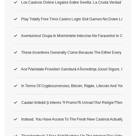
Los Casinos Online Legales Sobre Sevilla: La Cruda Verdad Tragamon
Play Totally Free Trino Casino Login Slot Games No Down Load No S
Aventurierul Grupa In Mormintele Interzise Ale Faraonilor In Cea Cu
These Incentives Generally Come Because The Either Every Single
Ace?varietate Provideri Garnitură A Încredinţa Jocuri Sigure, Corecte Ş
In Terms Of Cryptocurrencies, Bitcoin, Ripple, Litecoin And You May
Cautari Imbold Ş Interes ?i Promo?ii Urmari?au! Religie?terea Popula
Instead, You Have Access To The Fresh New Casinos Actually Throug
Thunderstruck 2 Free Slot Machine On The Internet Play Video Gam