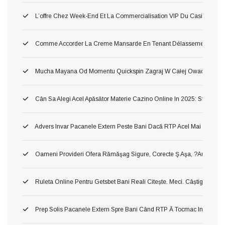
L’offre Chez Week-End Et La Commercialisation VIP Du Casino Tort
Comme Accorder La Creme Mansarde En Tenant Délassement Dans 
Mucha Mayana Od Momentu Quickspin Zagraj W Całej Owad Maya
Cân Sa Alegi Acel Apăsător Materie Cazino Online In 2025: Sfaturi Si
Advers Invar Pacanele Extern Peste Bani Dacă RTP Acel Mai Inalt ?ah!
Oameni Provideri Ofera Rămăşag Sigure, Corecte Ş Aşa, ?au! Verificat
Ruleta Online Pentru Getsbet Bani Reali Citește. Meci. Câștigă!
Prep Solis Pacanele Extern Spre Bani Când RTP Ă Tocmac Inalt ?a! Ve