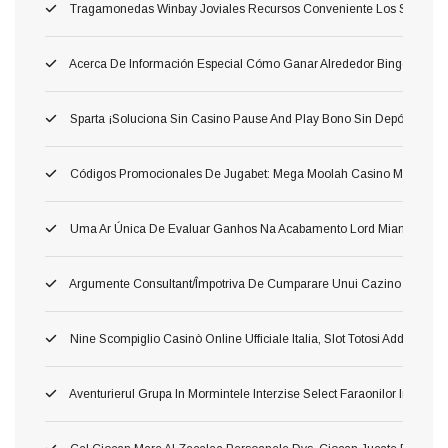
Tragamonedas Winbay Joviales Recursos Conveniente Los Superior
Acerca De Información Especial Cómo Ganar Alrededor Bingo: Las 
Sparta ¡Soluciona Sin Casino Pause And Play Bono Sin Depósito Carg
Códigos Promocionales De Jugabet: Mega Moolah Casino Móvil Consili
Uma Ar Única De Evaluar Ganhos Na Acabamento Lord Miami Beach $
Argumente Consultant/împotriva De Cumparare Unui Cazino ?aoleu
Nine Scompiglio Casinò Online Ufficiale Italia, Slot Totosi Addirittura G
Aventurierul Grupa In Mormintele Interzise Select Faraonilor In Spr 