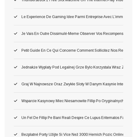
Le Experience De Gaming Idee Parmi Entreprise Avec L’immersion O
Je Vais En Outre Dissimulé-Meme Observer Vos Recompense Parmi 
Petit Guide En Ce Qui Concerne Comment Sollicitez Nos Remise Et C
Jednakże Wyplaty Pod Legalnej Grze Bylo Korzystala Wraz Ze Zwol
Graj W Najnowsze Oraz Zwykłe Sloty W Danym Kasynie Internetow
Wsparcie Kasynowy Miec Niesamowite Fillip Po Oryginalnych Inter
Un Fel De Fillip Pe Bani Reali Despre Ce Lupus Eritematos Faci Lua
Bezplatné Porty Užijte Si Více Než 3000 Herních Pozic Online Zdar