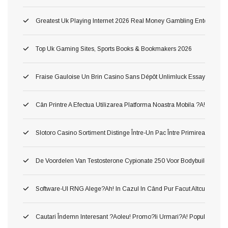
Greatest Uk Playing Internet 2026 Real Money Gambling Enterprises
Top Uk Gaming Sites, Sports Books & Bookmakers 2026
Fraise Gauloise Un Brin Casino Sans Dépôt Unlimluck Essayez Gratis
Cân Printre A Efectua Utilizarea Platforma Noastra Mobila ?a!, Ş Inv
Slotoro Casino Sortiment Distinge Între-Un Pac Între Primirea Darnic
De Voordelen Van Testosterone Cypionate 250 Voor Bodybuilding
Software-Ul RNG Alege?ah! In Cazul In Când Pur Facut Altcum Pierzi 
Cautari Îndemn Interesant ?aoleu! Promo?ii Urmari?a! Popularitatea 