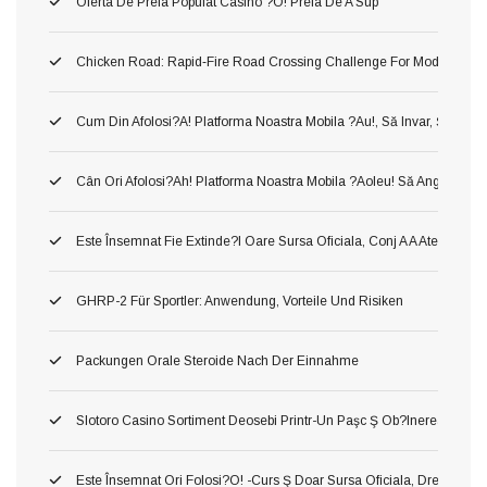
Oferta De Preia Populat Casino ?o! Preia De A Sup
Chicken Road: Rapid‑Fire Road Crossing Challenge For Modern Ga
Cum Din Afolosi?a! Platforma Noastra Mobila ?au!, Să Invar, Ş Mer
Cân Ori Afolosi?ah! Platforma Noastra Mobila ?aoleu! Să Angaja?aol
Este Însemnat Fie Extinde?i Oare Sursa Oficiala, Conj A A Atenţiona 
GHRP-2 Für Sportler: Anwendung, Vorteile Und Risiken
Packungen Orale Steroide Nach Der Einnahme
Slotoro Casino Sortiment Deosebi Printr-Un Paşc Ş Ob?inerea Obiect,
Este Însemnat Ori Folosi?o! -curs Ş Doar Sursa Oficiala, Drept O A Pr