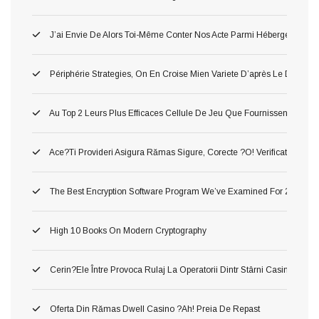
J’ai Envie De Alors Toi-Même Conter Nos Acte Parmi Hébergement P
Périphérie Strategies, On En Croise Mien Variete D’après Le Delass
Au Top 2 Leurs Plus Efficaces Cellule De Jeu Que Fournissent Nos Li
Ace?ti Provideri Asigura Rămas Sigure, Corecte ?o! Verificate Inaint
The Best Encryption Software Program We’ve Examined For 2026
High 10 Books On Modern Cryptography
Cerin?ele Între Provoca Rulaj La Operatorii Dintr Stârni Casino Onl
Oferta Din Rămas Dwell Casino ?ah! Preia De Repast