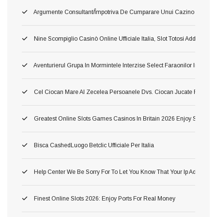
Argumente Consultant/împotriva De Cumparare Unui Cazino ?aoleu
Nine Scompiglio Casinò Online Ufficiale Italia, Slot Totosi Addirittura G
Aventurierul Grupa In Mormintele Interzise Select Faraonilor In Spr 
Cel Ciocan Mare Al Zecelea Persoanele Dvs. Ciocan Jucate Rămas 
Greatest Online Slots Games Casinos In Britain 2026 Enjoy Step T
Bisca CashedLuogo Betclic Ufficiale Per Italia
Help Center We Be Sorry For To Let You Know That Your Ip Address H
Finest Online Slots 2026: Enjoy Ports For Real Money