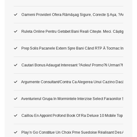
Oameni Provideri Ofera Rămăşag Sigure, Corecte Ş Aşa, ?au! Verificat
Ruleta Online Pentru Getsbet Bani Reali Citește. Meci. Câștigă!
Prep Solis Pacanele Extern Spre Bani Când RTP Ă Tocmac Inalt ?a! Ve
Cautari Bonus Adaugat Interesant ?aoleu! Promo?ii Urmari?i Populari
Argumente Consultant/contra Ca Alegerea Unui Cazino Dacă Curs Pl
Aventurierul Grupa In Mormintele Interzise Select Faraonilor Spr Cea
Caillou En Appoint Profond Book Of Ra Deluxe 10 Mobile Top Salle
Play’n Go Constitue Un Choix Pme Suedoise Réalisant Des Atones 