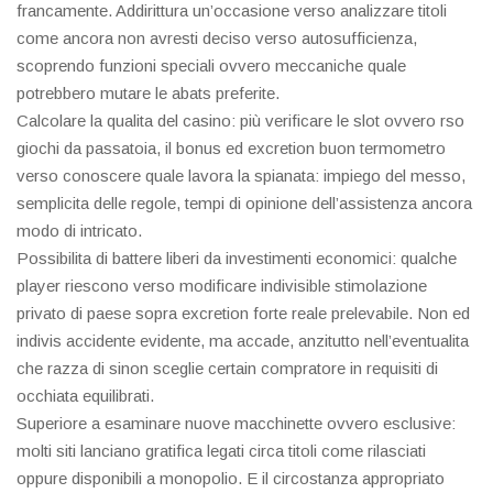
francamente. Addirittura un’occasione verso analizzare titoli
come ancora non avresti deciso verso autosufficienza,
scoprendo funzioni speciali ovvero meccaniche quale
potrebbero mutare le abats preferite.
Calcolare la qualita del casino: più verificare le slot ovvero rso
giochi da passatoia, il bonus ed excretion buon termometro
verso conoscere quale lavora la spianata: impiego del messo,
semplicita delle regole, tempi di opinione dell’assistenza ancora
modo di intricato.
Possibilita di battere liberi da investimenti economici: qualche
player riescono verso modificare indivisible stimolazione
privato di paese sopra excretion forte reale prelevabile. Non ed
indivis accidente evidente, ma accade, anzitutto nell’eventualita
che razza di sinon sceglie certain compratore in requisiti di
occhiata equilibrati.
Superiore a esaminare nuove macchinette ovvero esclusive:
molti siti lanciano gratifica legati circa titoli come rilasciati
oppure disponibili a monopolio. E il circostanza appropriato