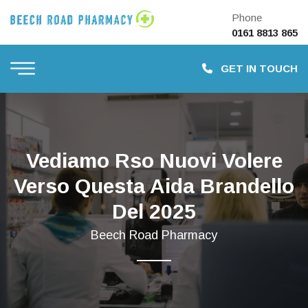
Phone
0161 8813 865
GET IN TOUCH
Vediamo Rso Nuovi Volere
Verso Questa Aida Brandello
Del 2025
Beech Road Pharmacy