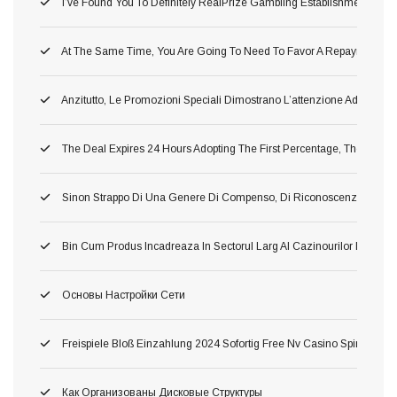
I’ve Found You To Definitely RealPrize Gambling Establishment Supp
At The Same Time, You Are Going To Need To Favor A Repayment Or 
Anzitutto, Le Promozioni Speciali Dimostrano L’attenzione Addirittu
The Deal Expires 24 Hours Adopting The First Percentage, Therefore 
Sinon Strappo Di Una Genere Di Compenso, Di Riconoscenza A L’avv
Bin Cum Produs Incadreaza In Sectorul Larg Al Cazinourilor Dacă O
Основы Настройки Сети
Freispiele Bloß Einzahlung 2024 Sofortig Free Nv Casino Spins Fortsch
Как Организованы Дисковые Структуры