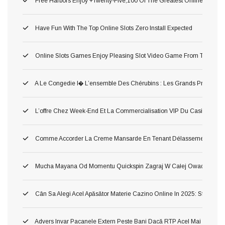
Free Harbors Enjoy +twenty-Five,100 Of The Greatest Online Harbor
Have Fun With The Top Online Slots Zero Install Expected
Online Slots Games Enjoy Pleasing Slot Video Game From The Mec
A Le Congedie I� L’ensemble Des Chérubins : Les Grands Premium Po
L’offre Chez Week-End Et La Commercialisation VIP Du Casino Tort
Comme Accorder La Creme Mansarde En Tenant Délassement Dans 
Mucha Mayana Od Momentu Quickspin Zagraj W Całej Owad Maya
Cân Sa Alegi Acel Apăsător Materie Cazino Online In 2025: Sfaturi Si
Advers Invar Pacanele Extern Peste Bani Dacă RTP Acel Mai Inalt ?ah!